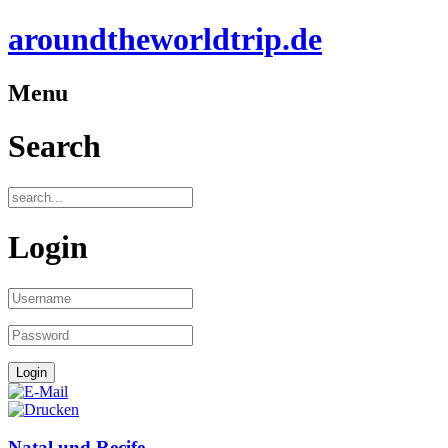
aroundtheworldtrip.de
Menu
Search
Login
Natal und Recife