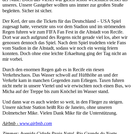
unseres. Unsere Gastgeber wollten uns immer zur großen Straße
begleiten. Sicher ist sicher.
Der Kerl, der uns die Tickets für das Deutschland – USA Spiel
zugesagt hatte, versetzte uns vor dem Stadion und im strömenden
Regen fuhren wir zum FIFA Fan Fest in die Altstadt von Recife.
Dort war auch aufgrund des Regens nicht gerade viel los, aber wir
genossen dennoch das Spiel. Nach dem Spiel trudelten viele Fans
vom Stadion in die Altstadt, sodass wir noch ein wenig feiern
konnten. Doch ohne eine leichte Erkaeltung ging der Tag nicht an
mir vorbei.
Durch den enormen Regen gab es in Recife ein riesen
Verkehrschaos. Das Wasser schwoll auf Hüfthöhe an und der
Verkehr kam in manchen Gegenden zum Erliegen. Taxen fuhren
nicht mehr in unsere Viertel und wir erwischten noch einen Bus, wo
Micha auf der Treppe bis zum Knöchel im Wasser stand.
Und dann war es auch wieder so weit, in den Flieger zu steigen.
Unsere nächste Station heißt Rio de Janeiro, ohne unseren
Dolmetscher Mike. Vielen Dank Mike für die Unterstützung.
Airbnb -
www.airbnb.com
Zimmer: Avenida Cidade Praia Natal, Rio Grande do Norte