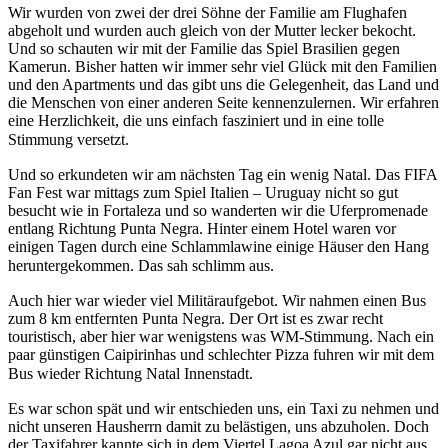
Wir wurden von zwei der drei Söhne der Familie am Flughafen
abgeholt und wurden auch gleich von der Mutter lecker bekocht.
Und so schauten wir mit der Familie das Spiel Brasilien gegen
Kamerun. Bisher hatten wir immer sehr viel Glück mit den Familien
und den Apartments und das gibt uns die Gelegenheit, das Land und
die Menschen von einer anderen Seite kennenzulernen. Wir erfahren
eine Herzlichkeit, die uns einfach fasziniert und in eine tolle
Stimmung versetzt.
Und so erkundeten wir am nächsten Tag ein wenig Natal. Das FIFA
Fan Fest war mittags zum Spiel Italien – Uruguay nicht so gut
besucht wie in Fortaleza und so wanderten wir die Uferpromenade
entlang Richtung Punta Negra. Hinter einem Hotel waren vor
einigen Tagen durch eine Schlammlawine einige Häuser den Hang
heruntergekommen. Das sah schlimm aus.
Auch hier war wieder viel Militäraufgebot. Wir nahmen einen Bus
zum 8 km entfernten Punta Negra. Der Ort ist es zwar recht
touristisch, aber hier war wenigstens was WM-Stimmung. Nach ein
paar günstigen Caipirinhas und schlechter Pizza fuhren wir mit dem
Bus wieder Richtung Natal Innenstadt.
Es war schon spät und wir entschieden uns, ein Taxi zu nehmen und
nicht unseren Hausherrn damit zu belästigen, uns abzuholen. Doch
der Taxifahrer kannte sich in dem Viertel Lagoa Azul gar nicht aus