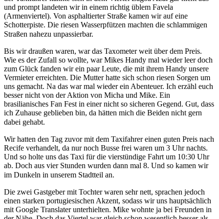
und prompt landeten wir in einem richtig üblem Favela
(Armenviertel). Von asphaltierter Straße kamen wir auf eine
Schotterpiste. Die riesen Wasserpfützen machten die schlammigen
Straßen nahezu unpassierbar.
Bis wir draußen waren, war das Taxometer weit über dem Preis.
Wie es der Zufall so wollte, war Mikes Handy mal wieder leer doch
zum Glück fanden wir ein paar Leute, die mit ihrem Handy unsere
Vermieter erreichten. Die Mutter hatte sich schon riesen Sorgen um
uns gemacht. Na das war mal wieder ein Abenteuer. Ich erzähl euch
besser nicht von der Aktion von Micha und Mike. Ein
brasilianisches Fan Fest in einer nicht so sicheren Gegend. Gut, dass
ich Zuhause geblieben bin, da hätten mich die Beiden nicht gern
dabei gehabt.
Wir hatten den Tag zuvor mit dem Taxifahrer einen guten Preis nach
Recife verhandelt, da nur noch Busse frei waren um 3 Uhr nachts.
Und so holte uns das Taxi für die vierstündige Fahrt um 10:30 Uhr
ab. Doch aus vier Stunden wurden dann mal 8. Und so kamen wir
im Dunkeln in unserem Stadtteil an.
Die zwei Gastgeber mit Tochter waren sehr nett, sprachen jedoch
einen starken portugiesischen Akzent, sodass wir uns hauptsächlich
mit Google Translater unterhielten. Mike wohnte ja bei Freunden in
der Nähe. Doch das Viertel war gleich schon wesentlich besser als